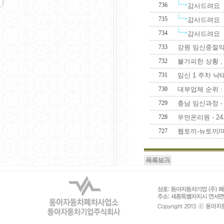
736
감사드려요
735
감사드려요
734
감사드려요
733
강원 임신중절약복용
732
불가피한 상황 , 
731
임신 1 주차 낙태 
730
대부업체 순위 : 1
729
충남 임신과정 - 
728
우먼온리원 - 24
727
웹토끼-뉴토끼/마