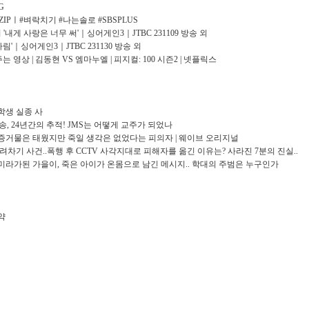
G
ZIPㅣ#벼락치기 #나는솔로 #SBSPLUS
 '내게 사랑은 너무 써'｜싱어게인3｜JTBC 231109 방송 외
림'｜싱어게인3｜JTBC 231130 방송 외
영상 | 김동현 VS 엠마누엘 | 피지컬: 100 시즌2 | 넷플릭스
중학생 실종 사
송, 24년간의 추적! JMS는 어떻게 교주가 되었나
, 증거물은 태웠지만 죽일 생각은 없었다는 피의자 | 웨이브 오리지널
돌려차기 사건..폭행 후 CCTV 사각지대로 피해자를 옮긴 이유는? 사라진 7분의 진실..
 미라가된 가을이, 죽은 아이가 온몸으로 남긴 메시지.. 학대의 주범은 누구인가
약