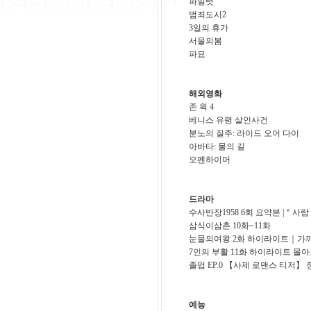
파일럿
범죄도시2
3일의 휴가
서울의봄
파묘
해외영화
존 윅 4
베니스 유령 살인사건
분노의 질주: 라이드 오어 다이
아바타: 물의 길
오펜하이머
드라마
수사반장1958 6회 요약본 |＂사람
삼식이삼촌 10화~11화
눈물의여왕 2화 하이라이트｜가까
7인의 부활 11화 하이라이트 몰
졸업 EP.0 【사제 로맨스 티저
예능