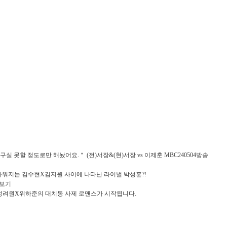
 구실 못할 정도로만 해놨어요.＂ (전)서장&(현)서장 vs 이제훈 MBC240504방송
워지는 김수현X김지원 사이에 나타난 라이벌 박성훈?!
아보기
】 정려원X위하준의 대치동 사제 로맨스가 시작됩니다.